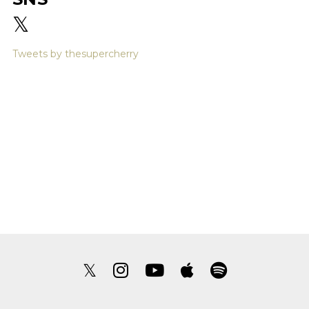
𝕏
Tweets by thesupercherry
𝕏