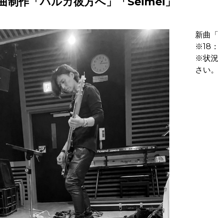
制作「ハルカ彼方へ」「Seimei」
新曲「
※18
※状
さい